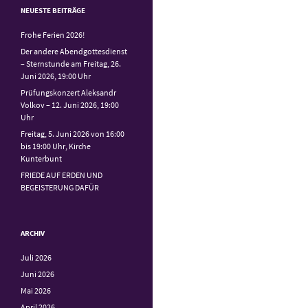
NEUESTE BEITRÄGE
Frohe Ferien 2026!
Der andere Abendgottesdienst
– Sternstunde am Freitag, 26.
Juni 2026, 19:00 Uhr
Prüfungskonzert Aleksandr
Volkov – 12. Juni 2026, 19:00
Uhr
Freitag, 5. Juni 2026 von 16:00
bis 19:00 Uhr, Kirche
Kunterbunt
FRIEDE AUF ERDEN UND
BEGEISTERUNG DAFÜR
ARCHIV
Juli 2026
Juni 2026
Mai 2026
April 2026