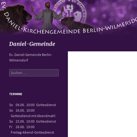
Suchen
Daniel-Gemeinde
Ev. Daniel-Gemeinde Berlin-
Wilmersdorf
Suchen
nach:
TERMINE
So
09.08.
10:00
Gottesdienst
So
16.08.
10:00
Gottesdienst mit Abendmahl
So
23.08.
10:00
Gottesdienst
Fr
28.08.
19:00
Freitag-Abend-Gottesdienst