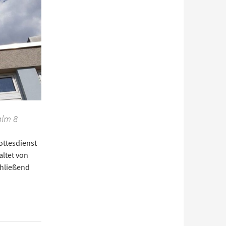
alm 8
ottesdienst
altet von
chließend