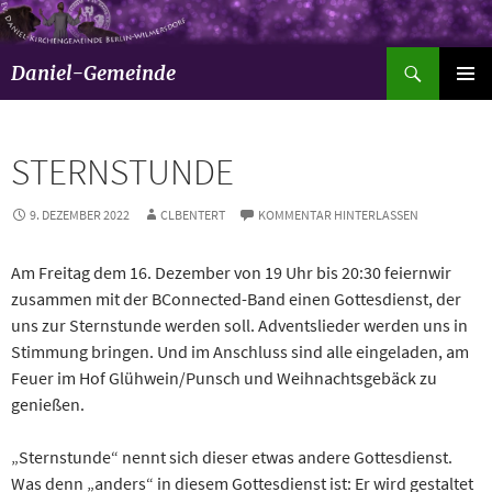
Suchen
Daniel-Gemeinde
ZUM
Pri
INHALT
SPRINGEN
Men
STERNSTUNDE
9. DEZEMBER 2022
CLBENTERT
KOMMENTAR HINTERLASSEN
Am Freitag dem 16. Dezember von 19 Uhr bis 20:30 feiernwir
zusammen mit der BConnected-Band einen Gottesdienst, der
uns zur Sternstunde werden soll. Adventslieder werden uns in
Stimmung bringen. Und im Anschluss sind alle eingeladen, am
Feuer im Hof Glühwein/Punsch und Weihnachtsgebäck zu
genießen.
„Sternstunde“ nennt sich dieser etwas andere Gottesdienst.
Was denn „anders“ in diesem Gottesdienst ist: Er wird gestaltet