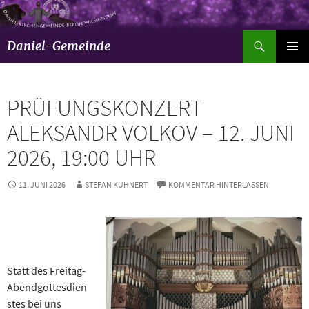
Suchen
Daniel-Gemeinde
ZUM
Pri
INHALT
SPRINGEN
Men
PRÜFUNGSKONZERT
ALEKSANDR VOLKOV – 12. JUNI
2026, 19:00 UHR
11. JUNI 2026
STEFAN KUHNERT
KOMMENTAR HINTERLASSEN
Statt des Freitag-
Abendgottesdien
stes bei uns