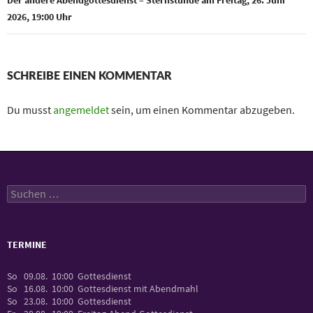
Der andere Abendgottesdienst – Sternstunde am Freitag, 26. Juni
2026, 19:00 Uhr
SCHREIBE EINEN KOMMENTAR
Du musst
angemeldet
sein, um einen Kommentar abzugeben.
Suchen
nach:
TERMINE
So
09.08.
10:00
Gottesdienst
So
16.08.
10:00
Gottesdienst mit Abendmahl
So
23.08.
10:00
Gottesdienst