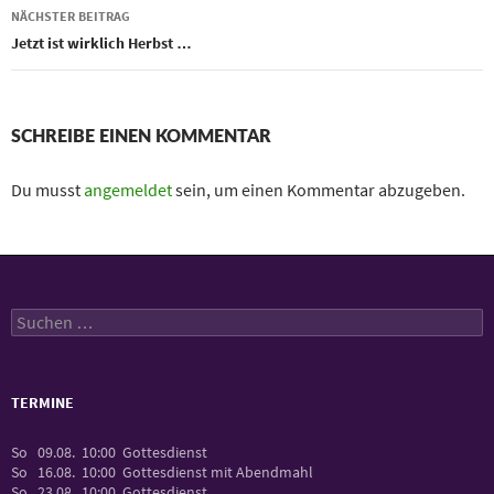
NÄCHSTER BEITRAG
Jetzt ist wirklich Herbst …
SCHREIBE EINEN KOMMENTAR
Du musst
angemeldet
sein, um einen Kommentar abzugeben.
Suchen
nach:
TERMINE
So
09.08.
10:00
Gottesdienst
So
16.08.
10:00
Gottesdienst mit Abendmahl
So
23.08.
10:00
Gottesdienst