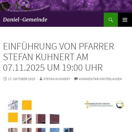
Suchen
Daniel-Gemeinde
ZUM
Pri
INHALT
SPRINGEN
Men
EINFÜHRUNG VON PFARRER
STEFAN KUHNERT AM
07.11.2025 UM 19:00 UHR
17. OKTOBER 2025
STEFAN KUHNERT
KOMMENTAR HINTERLASSEN