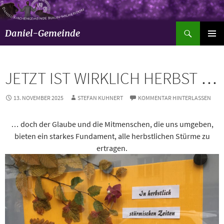
Suchen
Daniel-Gemeinde
ZUM
Pri
INHALT
SPRINGEN
Men
JETZT IST WIRKLICH HERBST …
13. NOVEMBER 2025
STEFAN KUHNERT
KOMMENTAR HINTERLASSEN
… doch der Glaube und die Mitmenschen, die uns umgeben,
bieten ein starkes Fundament, alle herbstlichen Stürme zu
ertragen.