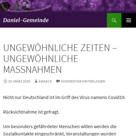
Suchen
Daniel-Gemeinde
ZUM
Pri
INHALT
SPRINGEN
Men
UNGEWÖHNLICHE ZEITEN –
UNGEWÖHNLICHE
MASSNAHMEN
19. MÄRZ 2020
AMAACK
KOMMENTAR HINTERLASSEN
Nicht nur Deutschland ist im Griff des Virus namens Covid19.
Rücksichtnahme ist gefragt.
Um besonders gefährdeter Menschen willen werden die
Sozialkontakte eingeschränkt, Veranstaltungen wurden