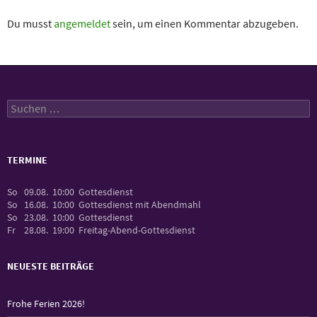
Du musst
angemeldet
sein, um einen Kommentar abzugeben.
Suchen
nach:
TERMINE
So
09.08.
10:00
Gottesdienst
So
16.08.
10:00
Gottesdienst mit Abendmahl
So
23.08.
10:00
Gottesdienst
Fr
28.08.
19:00
Freitag-Abend-Gottesdienst
NEUESTE BEITRÄGE
Frohe Ferien 2026!